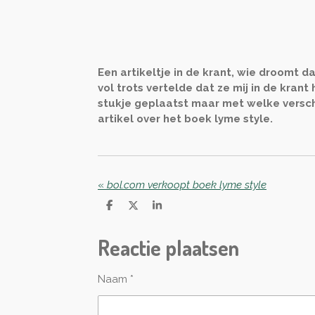
Een artikeltje in de krant, wie droomt d
vol trots vertelde dat ze mij in de kran
stukje geplaatst maar met welke verschi
artikel over het boek lyme style.
«
bol.com verkoopt boek lyme style
D
D
S
e
e
h
l
e
a
Reactie plaatsen
e
l
r
n
e
Naam *