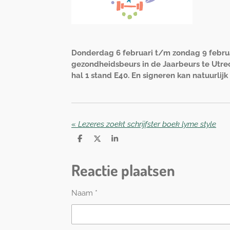
Donderdag 6 februari t/m zondag 9 februar
gezondheidsbeurs in de Jaarbeurs te Utrech
hal 1 stand E40. En signeren kan natuurlijk a
«
Lezeres zoekt schrijfster boek lyme style
D
D
S
e
e
h
l
e
a
Reactie plaatsen
e
l
r
n
e
Naam *