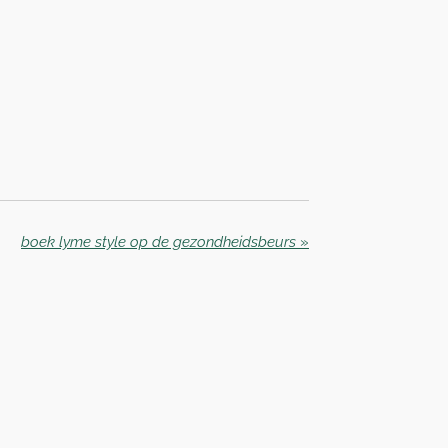
boek lyme style op de gezondheidsbeurs
»