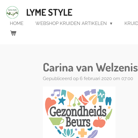
Ga
LYME STYLE
direct
naar
HOME
WEBSHOP KRUIDEN ARTIKELEN
KRUI
de
hoofdinhoud
Carina van Welzeni
Gepubliceerd op 6 februari 2020 om 07:00