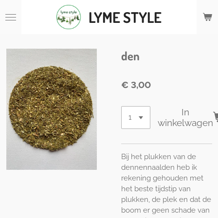
Ga
LYME STYLE
direct
naar
de
hoofdinhoud
den
€ 3,00
In
winkelwagen
Bij het plukken van de
dennennaalden heb ik
rekening gehouden met
het beste tijdstip van
plukken, de plek en dat de
boom er geen schade van