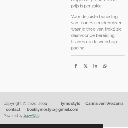
prijs is per zakje.
Voor de juiste bereiding
van tisanes (kruidenmixen
waar je thee van trekt) zie
daarvoor de bereiding
tisanes op de webshop
pagina.
D
D
S
D
e
e
h
e
l
e
a
l
e
l
r
e
n
e
n
copyright © 2020-2024
lyme style
Carina van Welzenis
contact
boeklymestyle@gmail.com
Powered by
JouwWeb