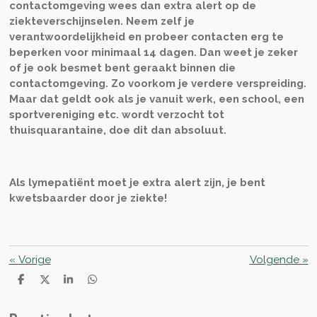
contactomgeving wees dan extra alert op de
ziekteverschijnselen. Neem zelf je
verantwoordelijkheid en probeer contacten erg te
beperken voor minimaal 14 dagen. Dan weet je zeker
of je ook besmet bent geraakt binnen die
contactomgeving. Zo voorkom je verdere verspreiding.
Maar dat geldt ook als je vanuit werk, een school, een
sportvereniging etc. wordt verzocht tot
thuisquarantaine, doe dit dan absoluut.
Als lymepatiënt moet je extra alert zijn, je bent
kwetsbaarder door je ziekte!
«
Vorige
Volgende
»
D
D
S
D
e
e
h
e
l
e
a
l
e
l
r
e