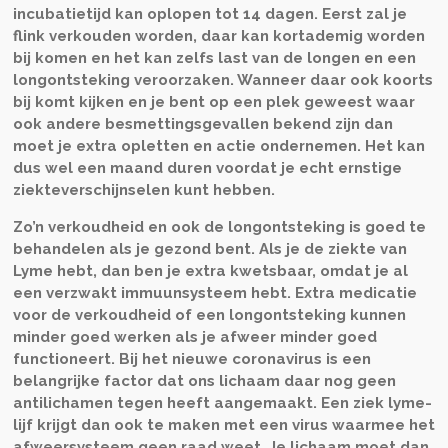
incubatietijd kan oplopen tot 14 dagen. Eerst zal je
flink verkouden worden, daar kan kortademig worden
bij komen en het kan zelfs last van de longen en een
longontsteking veroorzaken. Wanneer daar ook koorts
bij komt kijken en je bent op een plek geweest waar
ook andere besmettingsgevallen bekend zijn dan
moet je extra opletten en actie ondernemen. Het kan
dus wel een maand duren voordat je echt ernstige
ziekteverschijnselen kunt hebben.
Zo’n verkoudheid en ook de longontsteking is goed te
behandelen als je gezond bent. Als je de ziekte van
Lyme hebt, dan ben je extra kwetsbaar, omdat je al
een verzwakt immuunsysteem hebt. Extra medicatie
voor de verkoudheid of een longontsteking kunnen
minder goed werken als je afweer minder goed
functioneert. Bij het nieuwe coronavirus is een
belangrijke factor dat ons lichaam daar nog geen
antilichamen tegen heeft aangemaakt. Een ziek lyme-
lijf krijgt dan ook te maken met een virus waarmee het
afweersysteem geen raad weet. Je lichaam moet dan