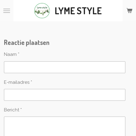
Ga
LYME STYLE
direct
naar
de
hoofdinhoud
Reactie plaatsen
Naam *
E-mailadres *
Bericht *