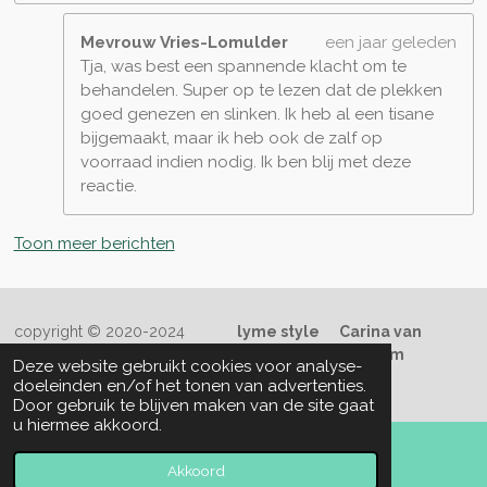
Mevrouw Vries-Lomulder
een jaar geleden
Tja, was best een spannende klacht om te
behandelen. Super op te lezen dat de plekken
goed genezen en slinken. Ik heb al een tisane
bijgemaakt, maar ik heb ook de zalf op
voorraad indien nodig. Ik ben blij met deze
reactie.
Toon meer berichten
copyright © 2020-2024
lyme style
Carina van
Welzenis
contact
boeklymestyle@gmail.com
Deze website gebruikt cookies voor analyse-
Powered by
JouwWeb
doeleinden en/of het tonen van advertenties.
Door gebruik te blijven maken van de site gaat
u hiermee akkoord.
Akkoord
E-mailadres
Kaart