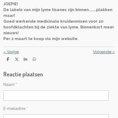
JOEPIE!
De labels van mijn lyme tisanes zijn binnen.......plakken
maar!
Goed werkende medicinale kruidenmixen voor 20
hoofdklachten bij de ziekte van lyme. Binnenkort meer
nieuws!
Per 2 maart te koop via mijn website.
«
Vorige
Volgende
»
D
D
S
D
e
e
h
e
l
e
a
l
Reactie plaatsen
e
l
r
e
n
e
n
Naam *
E-mailadres *