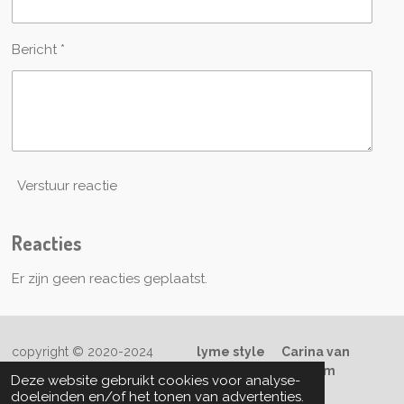
Bericht *
Verstuur reactie
Reacties
Er zijn geen reacties geplaatst.
copyright © 2020-2024
lyme style
Carina van
Welzenis
contact
boeklymestyle@gmail.com
Deze website gebruikt cookies voor analyse-
Powered by
JouwWeb
doeleinden en/of het tonen van advertenties.