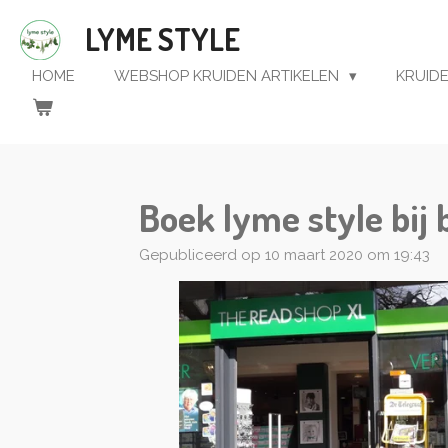
Ga
LYME STYLE
direct
naar
HOME
WEBSHOP KRUIDEN ARTIKELEN
KRUID
de
hoofdinhoud
Boek lyme style bi
Gepubliceerd op 10 maart 2020 om 19:43