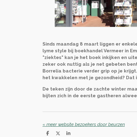
Sinds maandag 8 maart liggen er enkel
lyme style bij boekhandel Vermeer in Em
"ziektes" kan je het boek inkijken en ui
zeker ook nuttig als je net gebeten ben
Borrelia bacterie verder grip op je krijg
het kwakkelen met je gezondheid? Dat i
De teken zijn door de zachte winter m
bijten zich in de eerste gastheren alwee
«
meer website bezoekers door beurzen
D
D
S