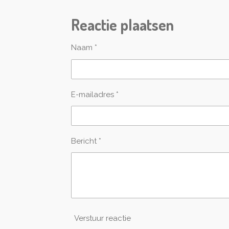
e
e
h
l
e
a
Reactie plaatsen
e
l
r
n
e
Naam *
E-mailadres *
Bericht *
Verstuur reactie