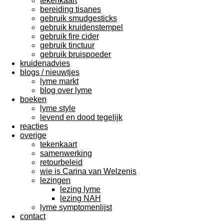
tekenkaart
bereiding tisanes
gebruik smudgesticks
gebruik kruidenstempel
gebruik fire cider
gebruik tinctuur
gebruik bruispoeder
kruidenadvies
blogs / nieuwtjes
lyme markt
blog over lyme
boeken
lyme style
levend en dood tegelijk
reacties
overige
tekenkaart
samenwerking
retourbeleid
wie is Carina van Welzenis
lezingen
lezing lyme
lezing NAH
lyme symptomenlijst
contact