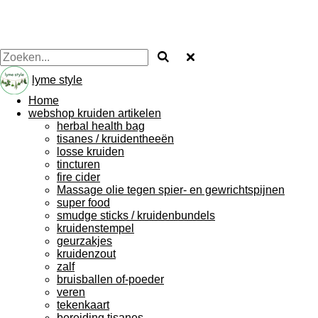
lyme style
Home
webshop kruiden artikelen
herbal health bag
tisanes / kruidentheeën
losse kruiden
tincturen
fire cider
Massage olie tegen spier- en gewrichtspijnen
super food
smudge sticks / kruidenbundels
kruidenstempel
geurzakjes
kruidenzout
zalf
bruisballen of-poeder
veren
tekenkaart
bereiding tisanes