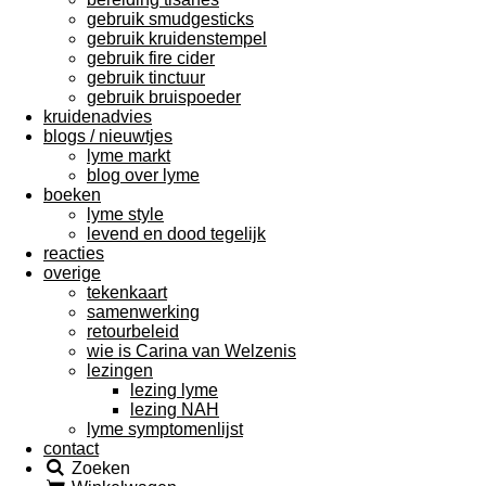
gebruik smudgesticks
gebruik kruidenstempel
gebruik fire cider
gebruik tinctuur
gebruik bruispoeder
kruidenadvies
blogs / nieuwtjes
lyme markt
blog over lyme
boeken
lyme style
levend en dood tegelijk
reacties
overige
tekenkaart
samenwerking
retourbeleid
wie is Carina van Welzenis
lezingen
lezing lyme
lezing NAH
lyme symptomenlijst
contact
Zoeken