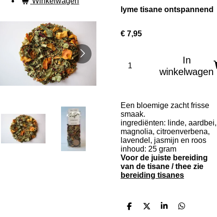
Winkelwagen
lyme tisane ontspannend
€ 7,95
In
winkelwagen
Een bloemige zacht frisse
smaak.
ingrediënten: linde, aardbei,
magnolia, citroenverbena,
lavendel, jasmijn en roos
inhoud: 25 gram
Voor de juiste bereiding
van de tisane / thee zie
bereiding tisanes
D
D
S
D
e
e
h
e