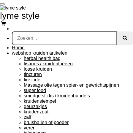
Ga
direct
lyme style
naar
de
hoofdinhoud
Home
webshop kruiden artikelen
herbal health bag
tisanes / kruidentheeën
losse kruiden
tincturen
fire cider
Massage olie tegen spier- en gewrichtspijnen
super food
smudge sticks / kruidenbundels
kruidenstempel
geurzakjes
kruidenzout
zalf
bruisballen of-poeder
veren