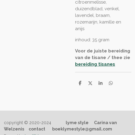
citroenmelisse,
duizendblad, venkel,
lavendel, braam,
rozemarijn, kamille en
anijs
inhoud: 35 gram
Voor de juiste bereiding
van de tisane / thee zie
bereiding tisanes
D
D
S
D
e
e
h
e
l
e
a
l
e
l
r
e
n
e
n
copyright © 2020-2024
lyme style
Carina van
Welzenis
contact
boeklymestyle@gmail.com