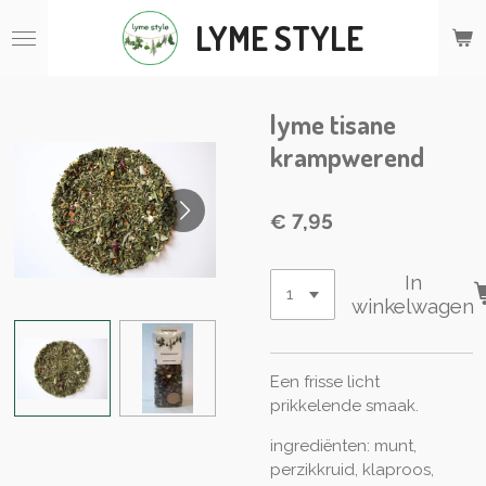
Ga
LYME STYLE
direct
naar
de
hoofdinhoud
lyme tisane
krampwerend
€ 7,95
In
winkelwagen
Een frisse licht
prikkelende smaak.
ingrediënten: munt,
perzikkruid, klaproos,