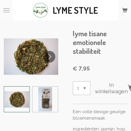
Ga
LYME STYLE
direct
naar
de
hoofdinhoud
lyme tisane
emotionele
stabiliteit
€ 7,95
In
winkelwagen
Een volle stevige geurige
bloemensmaak.
ingrediënten: jasmijn, hop,