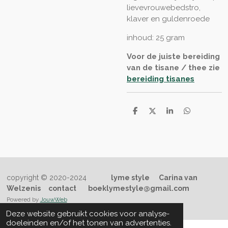
lievevrouwebedstro,
klaver en guldenroede
inhoud: 25 gram
Voor de juiste bereiding
van de tisane / thee zie
bereiding tisanes
D
D
S
D
e
e
h
e
l
e
a
l
e
l
r
e
n
e
n
copyright © 2020-2024
lyme style
Carina van
Welzenis
contact
boeklymestyle@gmail.com
Powered by
JouwWeb
Deze website gebruikt cookies voor analyse-
doeleinden en/of het tonen van advertenties.