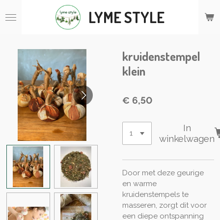
Ga
LYME STYLE
direct
naar
de
hoofdinhoud
kruidenstempel
klein
€ 6,50
In
winkelwagen
Door met deze geurige
en warme
kruidenstempels te
masseren, zorgt dit voor
een diepe ontspanning