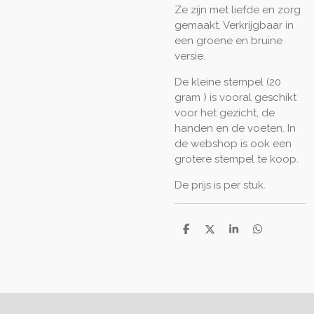
Ze zijn met liefde en zorg
gemaakt. Verkrijgbaar in
een groene en bruine
versie.
De kleine stempel (20
gram ) is vooral geschikt
voor het gezicht, de
handen en de voeten. In
de webshop is ook een
grotere stempel te koop.
De prijs is per stuk.
D
D
S
D
e
e
h
e
l
e
a
l
e
l
r
e
n
e
n