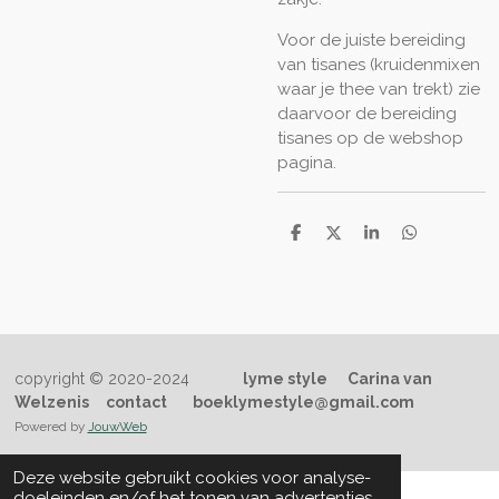
Voor de juiste bereiding
van tisanes (kruidenmixen
waar je thee van trekt) zie
daarvoor de bereiding
tisanes op de webshop
pagina.
D
D
S
D
e
e
h
e
l
e
a
l
e
l
r
e
n
e
n
copyright © 2020-2024
lyme style
Carina van
Welzenis
contact
boeklymestyle@gmail.com
Powered by
JouwWeb
Deze website gebruikt cookies voor analyse-
doeleinden en/of het tonen van advertenties.