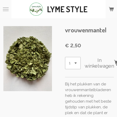
Ga
LYME STYLE
direct
naar
de
hoofdinhoud
vrouwenmantel
€ 2,50
In
winkelwagen
Bij het plukken van de
vrouwenmantelbladeren
heb ik rekening
gehouden met het beste
tijdstip van plukken, de
plek en dat de plant er