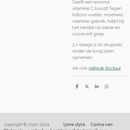
Geeft een enorme
vitamine C boost! Tegen
futloos voelen, moeheid,
vitamine gebrek, helpt bij
het herstel na ziekte en
voorkomt griep.
3 x daags 5-20 druppels
onder de tong laten
opnemen
zie ook
gebruik tinctuur
D
D
S
D
e
e
h
e
l
e
a
l
e
l
r
e
n
e
n
copyright © 2020-2024
lyme style
Carina van