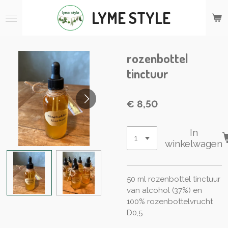
Ga
LYME STYLE
direct
naar
de
hoofdinhoud
rozenbottel
tinctuur
€ 8,50
In
winkelwagen
50 ml rozenbottel tinctuur
van alcohol (37%) en
100% rozenbottelvrucht
D0,5